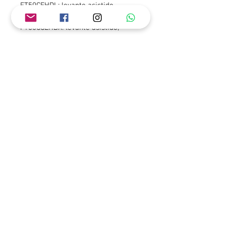
FT50CEHDL: levante asistido, 
mando popero, pata larga.
FT50CCEHDX: levante asistido, 
mando popero, pata extra larga
FT50CETL: levante hidráulico, 
mando a distancia, pata larga.
Iniciar Sesión
© 2026 Sea Line SpA. Todos los Derechos Reservados
+56 9 2823 3198
-
+56 9 9818 4494
-
+ 56 9 9419 5662
Camino Alto Jahuel 0381 - Buin
- Chile -
info@starline.cl