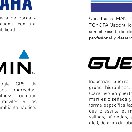
uera de borda a
Con bases MAN (
 cuenta con una
TOYOTA (Japón), l
abilidad.
son el resultado d
profesional y desarr
Industrias Guerra
ología GPS de
grúas hidráulicas
sos mercados,
(para uso en puert
itness, outdoor,
mar) es diseñada y
s móviles y los
forma específica la
ambiente náutico.
que presenta el m
salinos, húmedos, a
etc.), de gran durabi